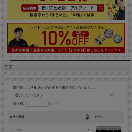
注文
繁忙期につき配送が遅延する可能性がございます。:
購入数:
セット
在
カラー選択
カート
庫
○
カーボン