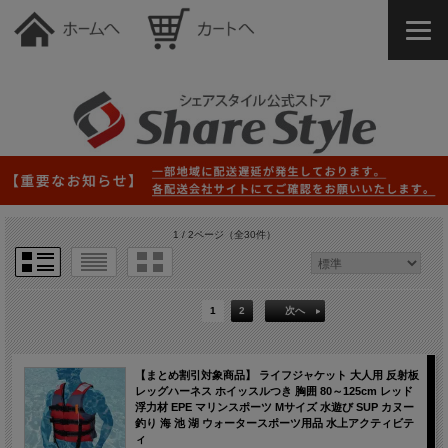
1 / 2ページ
（全30件）
1
2
次へ
【まとめ割引対象商品】 ライフジャケット 大人用 反射板
レッグハーネス ホイッスルつき 胸囲 80～125cm レッド
浮力材 EPE マリンスポーツ Mサイズ 水遊び SUP カヌー
釣り 海 池 湖 ウォータースポーツ用品 水上アクティビテ
ィ