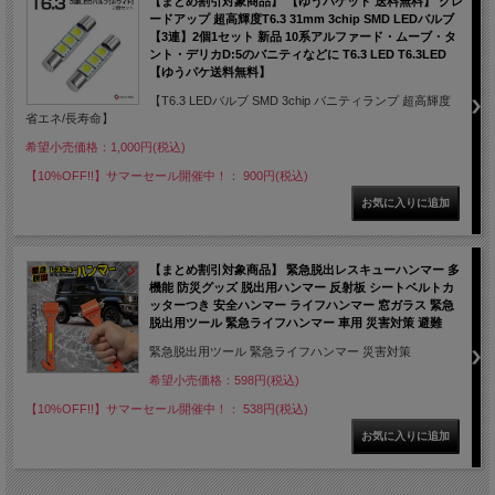
【まとめ割引対象商品】 【ゆうパケット 送料無料】 グレ
ードアップ 超高輝度T6.3 31mm 3chip SMD LEDバルブ
【3連】2個1セット 新品 10系アルファード・ムーブ・タ
ント・デリカD:5のバニティなどに T6.3 LED T6.3LED
【ゆうパケ送料無料】
【T6.3 LEDバルブ SMD 3chip バニティランプ 超高輝度
省エネ/長寿命】
希望小売価格：1,000円(税込)
【10%OFF!!】サマーセール開催中！： 900円(税込)
【まとめ割引対象商品】 緊急脱出レスキューハンマー 多
機能 防災グッズ 脱出用ハンマー 反射板 シートベルトカ
ッターつき 安全ハンマー ライフハンマー 窓ガラス 緊急
脱出用ツール 緊急ライフハンマー 車用 災害対策 避難
緊急脱出用ツール 緊急ライフハンマー 災害対策
希望小売価格：598円(税込)
【10%OFF!!】サマーセール開催中！： 538円(税込)