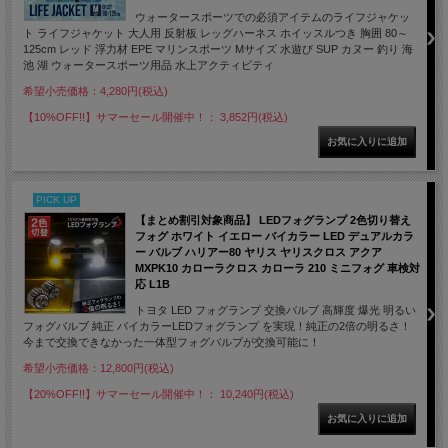
ウォータースポーツでの必須アイテムのライフジャケッ
ト ライフジャケット 大人用 反射板 レッグハーネス ホイッスルつき 胸囲 80～
125cm レッド 浮力材 EPE マリンスポーツ Mサイズ 水遊び SUP カヌー 釣り 海
池 湖 ウォータースポーツ用品 水上アクティビティ
希望小売価格：4,280円(税込)
【10%OFF!!】サマーセール開催中！： 3,852円(税込)
PICK UP
【まとめ割引対象商品】 LEDフォグランプ 2色切り替え
フォグ ホワイト イエロー バイカラー LED デュアルカラ
ー バルブ ハリアー80 ヤリス ヤリスクロス アクア
MXPK10 カローラクロス カローラ 210 ミニフォグ 車検対
応 L1B
トヨタ LED フォグランプ 交換バルブ 高輝度 爆光 明るい
フォグバルブ 純正 バイカラーLEDフォグランプ を実現！純正の2倍の明るさ！
今まで交換できなかった一体型フォグバルブが交換可能に！
希望小売価格：12,800円(税込)
【20%OFF!!】サマーセール開催中！： 10,240円(税込)