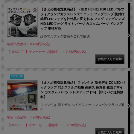
【まとめ割引対象商品】 トヨタ H8 H11 H16 LED バルブ
フォグランプガラスレンズユニット フォグランプ 後付け
純正LEDフォグを社外品に変えれる フォグ フォグレンズ
HID LEDフォグ ライト パーツ カスタムパーツ ドレスア
ップ 車検対応
諦めてたフォグ交換をこれで解決!!
希望小売価格：8,480円(税込)
【10%OFF!!】サマーセール開催中！： 7,632円(税込)
PICK UP
【まとめ割引対象商品】 ファン付き 新モデル ZC LED バ
ックランプ T16 ステルス効果 高耐久 長寿命 鏡面デザイ
ン カスタム パーツ ドレスアップ [zs] 【ゆうパケ送料無
料】
ファン付き 新モデル ハイパフォーマンスバックランプ誕
生
希望小売価格：7,980円(税込)
【50%OFF!!】サマーセール開催中！： 3,990円(税込)