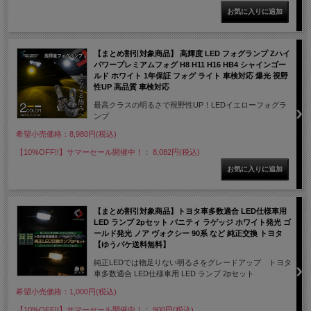
【まとめ割引対象商品】 高輝度 LED フォグランプ Zハイ
パワープレミアムフォグ H8 H11 H16 HB4 シャインゴー
ルド ホワイト 1年保証 フォグ ライト 車検対応 爆光 視野
性UP 高品質 車検対応
最高クラスの明るさで視野性UP！LEDイエローフォグラ
ンプ
希望小売価格：8,980円(税込)
【10%OFF!!】サマーセール開催中！： 8,082円(税込)
【まとめ割引対象商品】トヨタ車多数適合 LED仕様車用
LED ランプ 2pセット バニティ ラゲッジ ホワイト発光 ゴ
ールド発光 ノア ヴォクシー 90系 など 純正交換 トヨタ
【ゆうパケ送料無料】
純正LEDでは物足りない明るさをグレードアップ トヨタ
車多数適合 LED仕様車用 LED ランプ 2pセット
希望小売価格：1,000円(税込)
【10%OFF!!】サマーセール開催中！： 900円(税込)