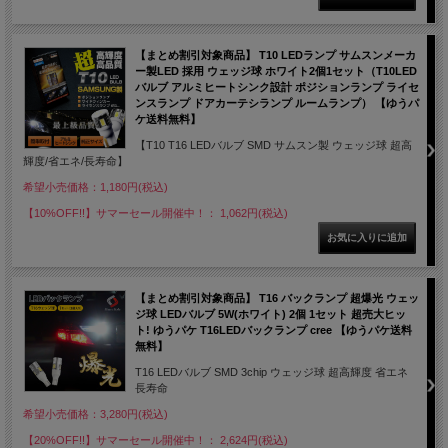
【まとめ割引対象商品】 T10 LEDランプ サムスンメーカ
ー製LED 採用 ウェッジ球 ホワイト2個1セット（T10LED
バルブ アルミヒートシンク設計 ポジションランプ ライセ
ンスランプ ドアカーテシランプ ルームランプ） 【ゆうパ
ケ送料無料】
【T10 T16 LEDバルブ SMD サムスン製 ウェッジ球 超高
輝度/省エネ/長寿命】
希望小売価格：1,180円(税込)
【10%OFF!!】サマーセール開催中！： 1,062円(税込)
【まとめ割引対象商品】 T16 バックランプ 超爆光 ウェッ
ジ球 LEDバルブ 5W(ホワイト) 2個 1セット 超売大ヒッ
ト! ゆうパケ T16LEDバックランプ cree 【ゆうパケ送料
無料】
T16 LEDバルブ SMD 3chip ウェッジ球 超高輝度 省エネ
長寿命
希望小売価格：3,280円(税込)
【20%OFF!!】サマーセール開催中！： 2,624円(税込)