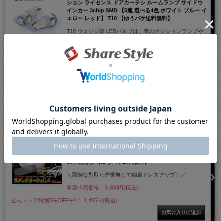
ション ライセンス ドアカーテシ ルームランプ サイドウ
インカー 3chip SMD 【5連 選べる4色 ホワイト ブルー イ
エロー レッド】 T10 【ゆうパケ送料無料】
T10 ウェッジ球 LEDバルブは、車のポジションランプや
ライセンスランプ、ドアカーテシなどに最適な製品で
す。3chip SMD技術を採用し、明るく効率的な照明を提供します。5連のLEDが
搭載されており、ホワイト、ブルー、イエロー、レッドの4色から選べるため、
車のスタイルに合わせたカスタマイズが可能です。高い耐久性と省エネルギー性
能を兼ね備え、長期間にわたって安定した性能を発揮します。
希望小売価格：1,280円(税込)
【10%OFF!!】サマーセール開催中！： 1,152円(税込)
【まとめ割引対象商品】 カット済み トヨタ汎用 フィルム
ステッカー リフレクターフィルム ヤリスクロス ノア ヴ
ォクシー 等 ドレスアップ ステッカー アクセサリー 型取
の手間無し 【ゆうパケ送料無料】
＼面倒な型取り作業無しで簡単ドレスアップ！／
希望小売価格：1,480円(税込)
公式ストア特別5%OFF中!!： 1,406円(税込)