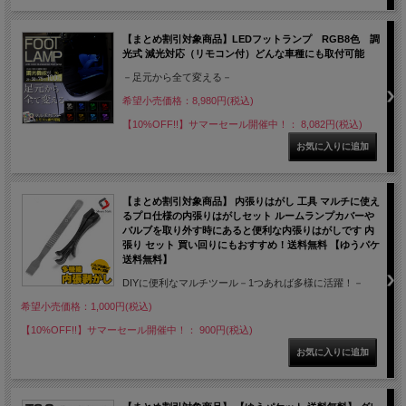
【まとめ割引対象商品】LEDフットランプ RGB8色 調
光式 減光対応（リモコン付）どんな車種にも取付可能
－足元から全て変える－
希望小売価格：8,980円(税込)
【10%OFF!!】サマーセール開催中！： 8,082円(税込)
【まとめ割引対象商品】 内張りはがし 工具 マルチに使え
るプロ仕様の内張りはがしセット ルームランプカバーや
バルブを取り外す時にあると便利な内張りはがしです 内
張り セット 買い回りにもおすすめ！送料無料 【ゆうパケ
送料無料】
DIYに便利なマルチツール－1つあれば多様に活躍！－
希望小売価格：1,000円(税込)
【10%OFF!!】サマーセール開催中！： 900円(税込)