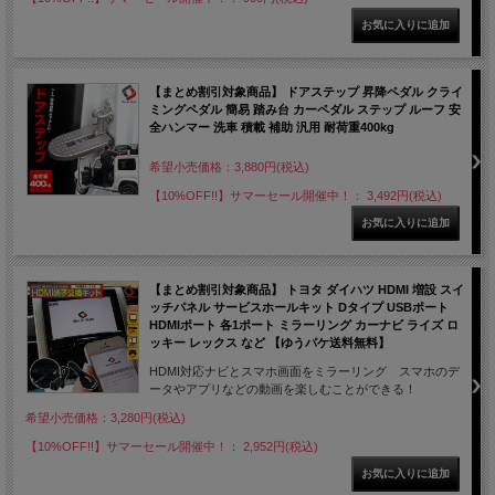
【まとめ割引対象商品】 ドアステップ 昇降ペダル クライ
ミングペダル 簡易 踏み台 カーペダル ステップ ルーフ 安
全ハンマー 洗車 積載 補助 汎用 耐荷重400kg
希望小売価格：3,880円(税込)
【10%OFF!!】サマーセール開催中！： 3,492円(税込)
【まとめ割引対象商品】 トヨタ ダイハツ HDMI 増設 スイ
ッチパネル サービスホールキット Dタイプ USBポート
HDMIポート 各1ポート ミラーリング カーナビ ライズ ロ
ッキー レックス など 【ゆうパケ送料無料】
HDMI対応ナビとスマホ画面をミラーリング スマホのデ
ータやアプリなどの動画を楽しむことができる！
希望小売価格：3,280円(税込)
【10%OFF!!】サマーセール開催中！： 2,952円(税込)