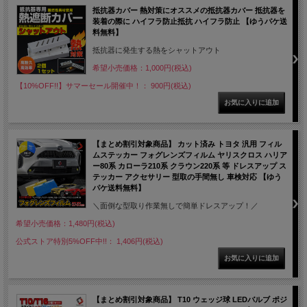
抵抗器カバー 熱対策にオススメの抵抗器カバー 抵抗器を
装着の際に ハイフラ防止抵抗 ハイフラ防止 【ゆうパケ送
料無料】
抵抗器に発生する熱をシャットアウト
希望小売価格：1,000円(税込)
【10%OFF!!】サマーセール開催中！： 900円(税込)
【まとめ割引対象商品】 カット済み トヨタ 汎用 フィル
ムステッカー フォグレンズフィルム ヤリスクロス ハリア
ー80系 カローラ210系 クラウン220系 等 ドレスアップ ス
テッカー アクセサリー 型取の手間無し 車検対応 【ゆう
パケ送料無料】
＼面倒な型取り作業無しで簡単ドレスアップ！／
希望小売価格：1,480円(税込)
公式ストア特別5%OFF中!!： 1,406円(税込)
【まとめ割引対象商品】 T10 ウェッジ球 LEDバルブ ポジ