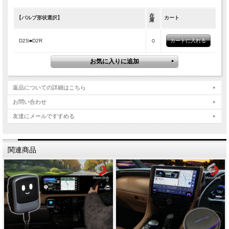
在
【バルブ形状選択】
カート
庫
○
D2S■D2R
返品についての詳細はこちら
お問い合わせ
友達にメールですすめる
関連商品