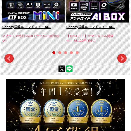
CarPlay搭載車 アンドロイド AI...
CarPlay搭載車 アンドロイド AI...
公式ストア特別5%OFF中!!:37,810円(税
【10%OFF!!】サマーセール開催
込)
中！:33,120円(税込)