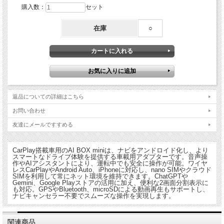
購入数：
セット
在庫
○
返品についての詳細はこちら
お問い合わせ
友達にメールですすめる
CarPlay搭載車用のAI BOX miniは、ナビをアンドロイド化し、より
スマートなドライブ体験を提供する車載用アダプターです。音声操
作やAIアシスタントにより、運転中でも安全に操作が可能。ワイヤ
レスCarPlayやAndroid Auto、iPhoneに対応し、nano SIMやクラウド
SIMを利用して常にネット環境を維持できます。ChatGPTや
Gemini、Google Playストアの活用に加え、便利な2画面分割表示に
も対応。GPSやBluetooth、microSDによる動画再生もサポートし、
ナビキャンセラー不要でスムーズな操作を実現します。
関連商品