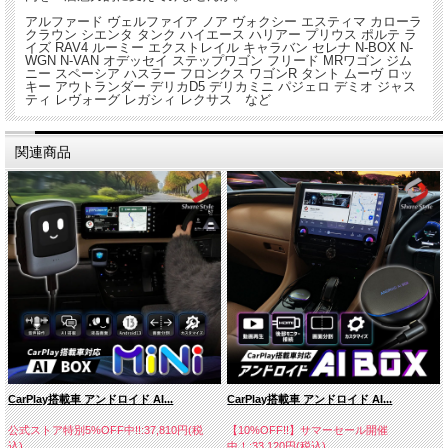
アルファード ヴェルファイア ノア ヴォクシー エスティマ カローラ
クラウン シエンタ タンク ハイエース ハリアー プリウス ポルテ ラ
イズ RAV4 ルーミー エクストレイル キャラバン セレナ N-BOX N-
WGN N-VAN オデッセイ ステップワゴン フリード MRワゴン ジム
ニー スペーシア ハスラー フロンクス ワゴンR タント ムーヴ ロッ
キー アウトランダー デリカD5 デリカミニ パジェロ デミオ ジャス
ティ レヴォーグ レガシィ レクサス など
関連商品
CarPlay搭載車 アンドロイド AI...
CarPlay搭載車 アンドロイド AI...
公式ストア特別5%OFF中!!:37,810円(税
【10%OFF!!】サマーセール開催
込)
中！:33,120円(税込)