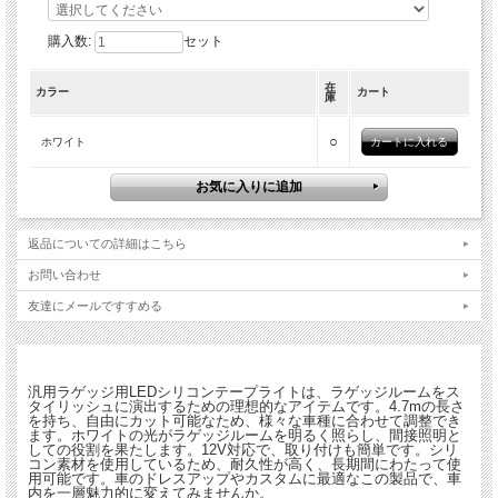
購入数:
セット
在
カラー
カート
庫
○
ホワイト
返品についての詳細はこちら
お問い合わせ
友達にメールですすめる
汎用ラゲッジ用LEDシリコンテープライトは、ラゲッジルームをス
タイリッシュに演出するための理想的なアイテムです。4.7mの長さ
を持ち、自由にカット可能なため、様々な車種に合わせて調整でき
ます。ホワイトの光がラゲッジルームを明るく照らし、間接照明と
しての役割を果たします。12V対応で、取り付けも簡単です。シリ
コン素材を使用しているため、耐久性が高く、長期間にわたって使
用可能です。車のドレスアップやカスタムに最適なこの製品で、車
内を一層魅力的に変えてみませんか。