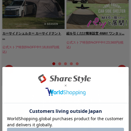
カーサイドシェルター カーサイドテント
紐を引くだけ簡単設営 4WAY ワンタッ...
...
公式ストア特別5%OFF中!!:23,560円(税
公式ストア特別5%OFF中!!:18,810円(税
込)
込)