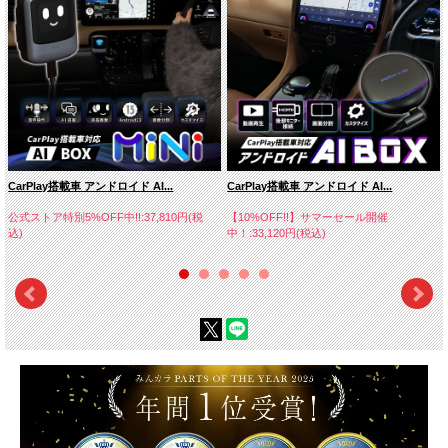
CarPlay搭載車 アンドロイド AI...
CarPlay搭載車 アンドロイド AI...
公式ストア特別5%OFF中!!:37,810円(税
【10%OFF!!】サマーセール開催
込)
中！:33,120円(税込)