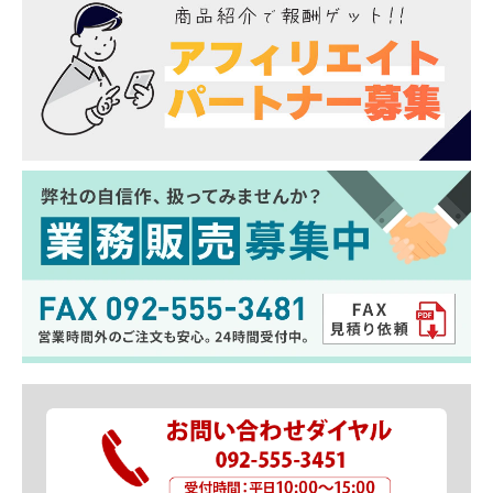
適合車種
トヨタ カローラ クロス ハイブリット含む全グ
レード対応
ZVG11 ZSG10 ZVG15 2021年(令和3年)9月～
2023年(令和5年)9月
※2023年10月以降のマイナーチェンジ後の車両
は適合不可
商品番号
to-clc01-se01001
材質
樹脂