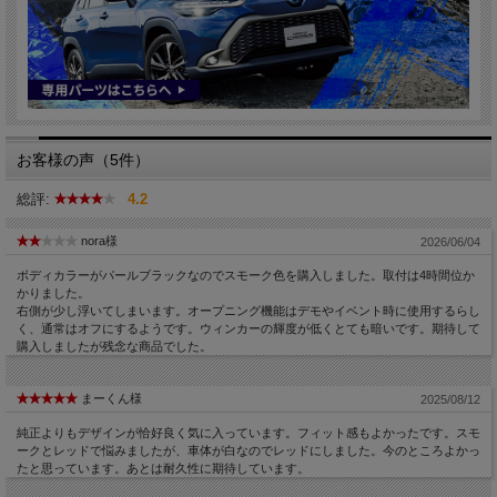
お客様の声（5件）
総評:
4.2
nora様
2026/06/04
ボディカラーがパールブラックなのでスモーク色を購入しました。取付は4時間位か
かりました。
右側が少し浮いてしまいます。オープニング機能はデモやイベント時に使用するらし
く、通常はオフにするようです。ウィンカーの輝度が低くとても暗いです。期待して
購入しましたが残念な商品でした。
まーくん様
2025/08/12
純正よりもデザインが恰好良く気に入っています。フィット感もよかったです。スモ
ークとレッドで悩みましたが、車体が白なのでレッドにしました。今のところよかっ
たと思っています。あとは耐久性に期待しています。