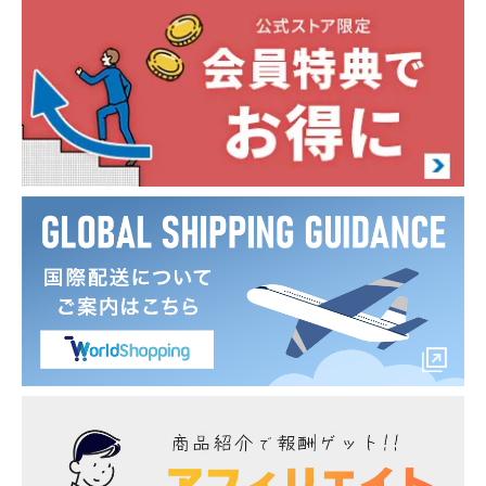
適合車種
ステップワゴン RP6 RP7 RP8 R4.5～
商品番号
ho-stp12-ac08001
材質
TPU素材
カラー
パープルブラック／シルバー
セット内容
1p