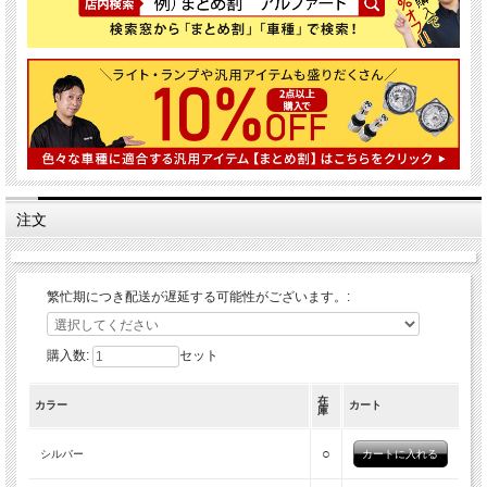
注文
繁忙期につき配送が遅延する可能性がございます。:
購入数:
セット
在
カラー
カート
庫
○
シルバー