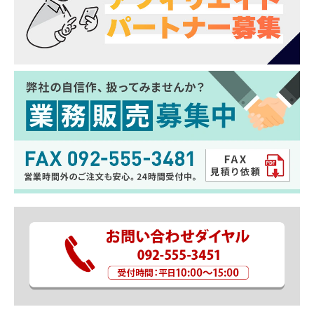
専用設計
お車のスマートキーにジャストフィット
注意事項
※グレード・追加オプション・エアロパーツ・社
外品等を装着している車によっては形状が合わな
い場合があります。
お乗りのお車と商品画像を見比べて合うことをご
確認の上、ご購入をお願いいたします。
※車両適合情報は本製品発売時のものになりま
す。その後の車両側の仕様変更や改修によっては
正常に動作／適合しない場合がありますのでご注
意ください。
※取り付けの際の工賃等の請求は一切受け付けま
せん。
※お取り付けは、自己責任にて、作業を行って下
さい。お客様責任による破損での対応は受付でき