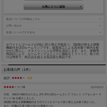
返品についての詳細はこちら
お問い合わせ
友達にメールですすめる
ホワイトとゴールドの2色に切り替え可能且つ、3段階の明るさ調整
機能付きLEDルームランプです。鏡面加工による高光量で車内を鮮
やかに照らし、スタイリッシュな空間を演出します。また、車種専
用設計により、ルームランプユニットに無駄なくフィット。取り付
けは簡単で、純正品を超える高品質な商品です。
お客様の声（1件）
総評:
4.0
かつ様
2025/05/23
今回、 NBOX NBOXカスタム JF5 JF6 LEDルームランプ フロント リアセンター ラ
ゲッジ 4p を購入しました。
3段階の明るさ調整機能付きでホワイトかゴールド切り替えも出来て良かった。
また、付属の工具で取り付けも簡単だった。