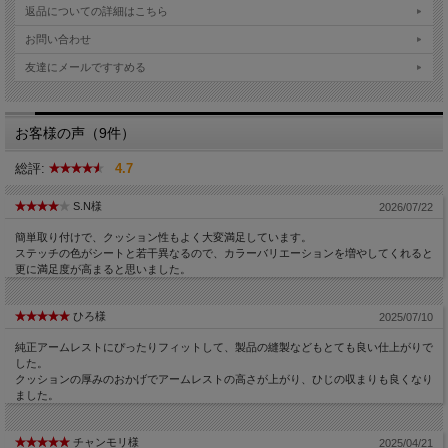
返品についての詳細はこちら
お問い合わせ
友達にメールですすめる
お客様の声（9件）
総評:
4.7
S.N様
2026/07/22
簡単取り付けで、クッション性もよく大変満足しています。
ステッチの色がシートと若干異なるので、カラーバリエーションを増やしてくれると
更に満足度が高まると思いました。
ひろ様
2025/07/10
純正アームレストにぴったりフィットして、製品の縫製などもとても良い仕上がりで
した。
クッションの厚みのおかげでアームレストの高さが上がり、ひじの収まりも良くなり
ました。
チャンモリ様
2025/04/21