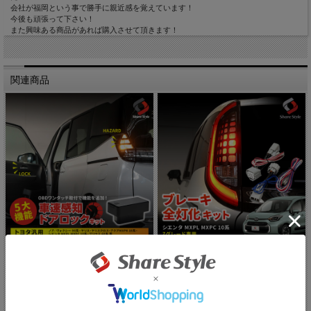
会社が福岡という事で勝手に親近感を覚えています！
今後も頑張って下さい！
また興味ある商品があれば購入させて頂きます！
関連商品
トヨタ 汎用 ノア90系 ヴォクシー90...
シエンタ MXPL MXPC 10系 ブ...
公式ストア特別5%OFF中!!:3,686円(税込)
公式ストア特別5%OFF中!!:3,496円(税込)