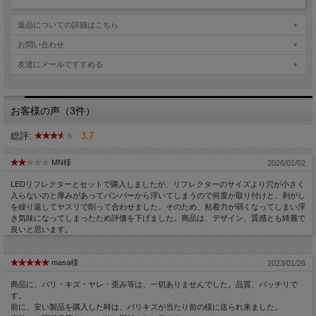
返品についての詳細はこちら
お問い合わせ
友達にメールですすめる
お客様の声（3件）
総評:
3.7
MN様
2026/01/02
LEDリフレクターとセットで購入しましたが、リフレクターのサイズより穴が小さく
入らないのと厚みがあってバンパーから浮いてしまうので何度か取り付けと、剥がし
を繰り返してヤスリで削って合わせました。そのため、粘着力が弱くなってしまい浮
き気味になってしまったため評価を下げました。商品は、デザイン、質感とも綺麗で
良いと思います。
masa様
2023/01/26
商品に、バリ・キズ・ヤレ・歪み等は、一切ありませんでした。品質、バッチリで
す。
前に、安い製品を購入した時は、バリキズが当たり前の様に送られ来ました。