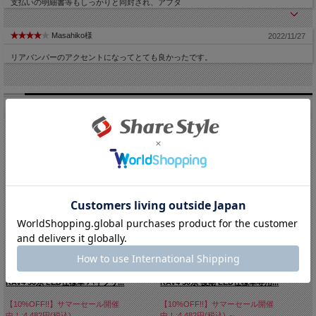
支払いの明細書等もしっかりと同封され、アフタ
Masahiko様
2022/11/27
リアバンパーのアクセントになってとても良かったです。
関連商品
RAV4 50系 LED仕様車 ハイブリ...
RAV4 50系 後期 LED仕様車専用...
【10%OFF!!】サマーセール開催
【10%OFF!!】サマーセール開催
中！:4,482円(税込)
中！:4,482円(税込)
～