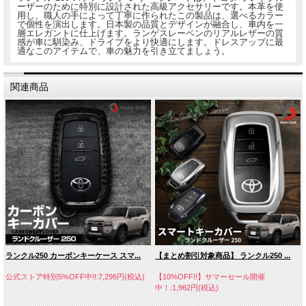
ーザーのために特別に設計された高級アクセサリーです。本革を使
用し、職人の手によって丁寧に作られたこの製品は、選べるカラー
で個性を演出します。日本製の品質とデザインが融合し、車内を一
層エレガントに仕上げます。ランゲスレーベンのリアルレザーの質
感が車に馴染み、ドライブをより快適にします。ドレスアップに最
適なこのアイテムで、車の魅力を引き立てましょう。
関連商品
ランクル250 カーボンキーケース スマ...
【まとめ割引対象商品】 ランクル250 ...
公式ストア特別5%OFF中!!:7,296円(税込)
【10%OFF!!】サマーセール開催
中！:1,962円(税込)