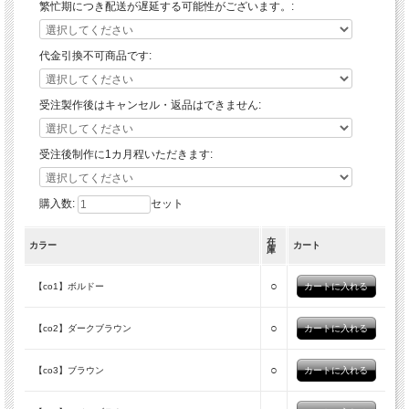
繁忙期につき配送が遅延する可能性がございます。:
代金引換不可商品です:
受注製作後はキャンセル・返品はできません:
受注後制作に1カ月程いただきます:
購入数:
セット
在
カラー
カート
庫
○
【co1】ボルドー
○
【co2】ダークブラウン
○
【co3】ブラウン