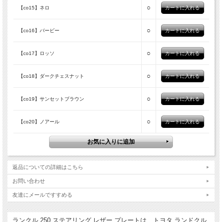
○
【co15】ネロ
○
【co16】バービー
○
【co17】ロッソ
○
【co18】ダークチェスナット
○
【co19】サンセットブラウン
○
【co20】ノアール
返品についての詳細はこちら
お問い合わせ
友達にメールですすめる
ランクル 250 ステアリング レザー プレートは、トヨタ ランドクル