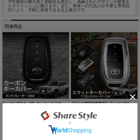
TPE素材が耐久性と柔軟性を両立し、洗練されたデザインが愛車を
スタイリッシュに飾ります。また、車体への穴あけが不要な専用設
計により、手軽に装着できる点も魅力です。
関連商品
ランクル250 カーボンキーケース スマ...
【まとめ割引対象商品】 ランクル250 ...
公式ストア特別5%OFF中!!:7,296円(税込)
【10%OFF!!】サマーセール開催
中！:1,962円(税込)