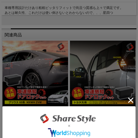
車種専用設計だけあり粗粗ピッタリフィットで尚且つ質感も上々で満足です。
あとは耐久性、これだけは使い倒さないとわからないので、、、星四つ
関連商品
プリウス60系 車速ドアロックキット O...
トヨタ 汎用 ノア90系 ヴォクシー90...
【10%OFF!!】サマーセール開催
【10%OFF!!】サマーセール開催
中！:3,492円(税込)
中！:3,492円(税込)