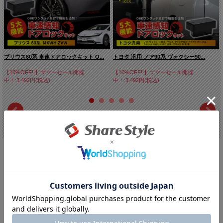
プリウス60系 車速ドアロックキット O...
トヨタ 汎用 ノア90系 ヴォクシー90...
【10%OFF!!】サマーセール開催
【10%OFF!!】サマーセール開催
中！:3,492円(税込)
中！:3,492円(税込)