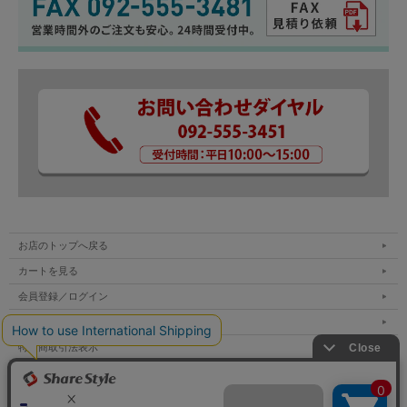
カプラーオン
保証期間
【30日保証】・・・30日以内の初期不良に対応い
たします。
詳しくは商品に同封してあります商品保証書もし
くは
ご利用ガイド
をご確認ください。
注意事項
※運転者が走行中に画面を注視することは違法で
す。走行中に画面を注視しないように注意してく
ださい。
お店のトップへ戻る
※本品は純正ナビ ディスプレイオーディオ 標準
カートを見る
装備 8インチ搭載車に適合します。必ず対応車種
会員登録／ログイン
および対応年式をご確認の上でご購入ください。
お買い物ガイド
※適合年式にご注意ください。プリウスPHV11.6
特定商取引法表示
インチ縦型ナビは非対応です。
個人情報の取扱い
※取り付けの際の工賃等の請求は一切受け付けま
サイトマップ