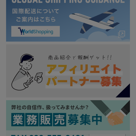
適合車種
プリウス 50系後期 ZVW5# R3.6～
プリウスPHV 50系後期 ZVW5# R3.6～
（※適合年式にご注意ください/プリウスPHV11.6
インチ縦型ナビは非対応）
商品番号
to-pri12-nv02001
専用設計
純正ナビ ディスプレイオーディオ 標準装備 8イ
ンチ搭載車
簡単装着
ナビ裏の配線に割り込ませるだけの簡単装着
セット内容
1p+取扱説明書
取付方法