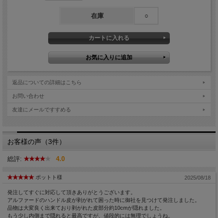
在庫
○
返品についての詳細はこちら
お問い合わせ
友達にメールですすめる
お客様の声（3件）
総評:
4.0
ポットト様
2025/08/18
発注してすぐに対応して頂きありがとうございます。
アルファードのハンドル皮が剥がれて困った時に御社を見つけて発注しました。
品物は大変良く出来ており剥がれた皮部分約10cmが隠れました。
もう少し内側まで隠れると最高ですが、値段的には無理でしょうね。