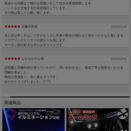
発送から到着まで細かな気遣いをして頂き大変感謝致します。
ハンドルを交換するか現在検討しています。
その時は宜しくお願い致します。
近藤卓造様
2024/03/20
見た目は申し分ないですがもう少し本革の部分が隠れると良かったかなと思います。
ステアリングヒーターの温もりも感じます。
カーボン調が好きな方にはオススメです。
なかなかやん様
2023/12/05
説明書と同梱内容が違っていたので、問い合わせると、親切丁寧な回答をいただき、
理解出来ました。
商品は質感良く、長く使えそうです。
ありがとうございました。(*^^*)
関連商品