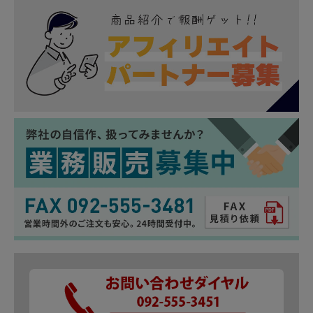
ご注意
お取り付けは、自己責任にて、作業を行っ
て下さい。お客 様責任による破損での対応
は受付できません。
本製品を使用した事による直接的、間接的
に生じた事故、損害、 破損についての責任
は当方では負えませんのでご注意下さい。
出荷前に的確な商品確認を行いますが商品
の性質上、多少なりの子傷 がある場合があ
りますが、 見た目、使用に支障がない場合
は交換などの対応は行っておりません。