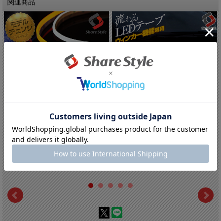
関連商品
【特許取得済み】 正規品 LED ウイン...
ウィンカー機能専用 シーケンシャル 流
れ...
【10%OFF!!】サマーセール開催
中！:5,652円(税込)
【10%OFF!!】サマーセール開催
中！:6,102円(税込)
在庫切れ