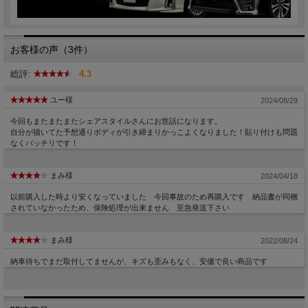
お客様の声（3件）
総評:
4.3
ユー様
2024/08/29
今回もまたまたまたシェアスタイルさんにお世話になります。
自分が描いてた予想通りボディが引き締まりかっこよくなりました！貼り付けも問題
なくバッチリです！
まみ様
2024/04/18
以前購入した時より安くなっていました 今回事故のため再購入です 納品書が同梱
されていなかったため、保険処理が出来ません 至急発送下さい
まみ様
2022/08/24
納車待ちでまだ取付してませんが、キズも歪みもなく、安価で良い商品です