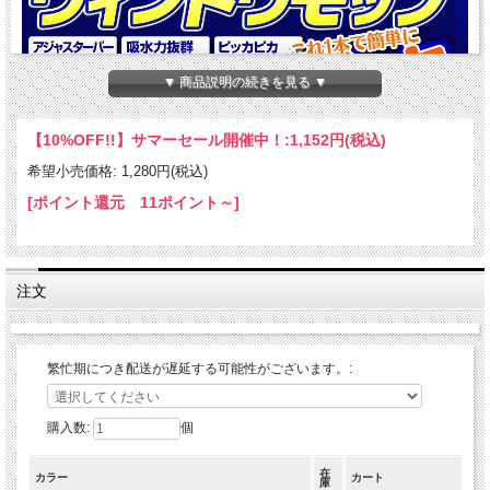
▼ 商品説明の続きを見る ▼
【10%OFF!!】サマーセール開催中！:
1,152円(税込)
希望小売価格: 1,280円(税込)
[ポイント還元 11ポイント～]
注文
繁忙期につき配送が遅延する可能性がございます。:
購入数:
個
在
カラー
カート
庫