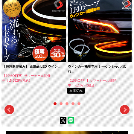
【特許取得済み】 正規品 LED ウイン...
ウィンカー機能専用 シーケンシャル 流
れ...
【10%OFF!!】サマーセール開催
中！:5,652円(税込)
【10%OFF!!】サマーセール開催
中！:6,102円(税込)
在庫切れ