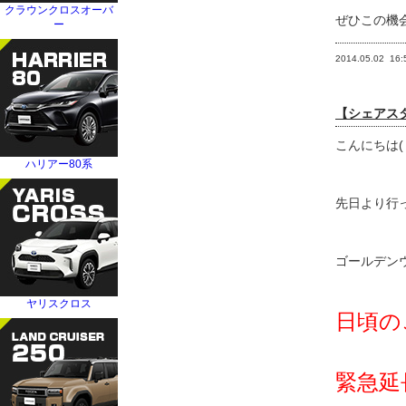
ぜひこの機
2014.05.02
16:
【シェアスタ
こんにちは(
先日より行
ゴールデン
日頃の
緊急延