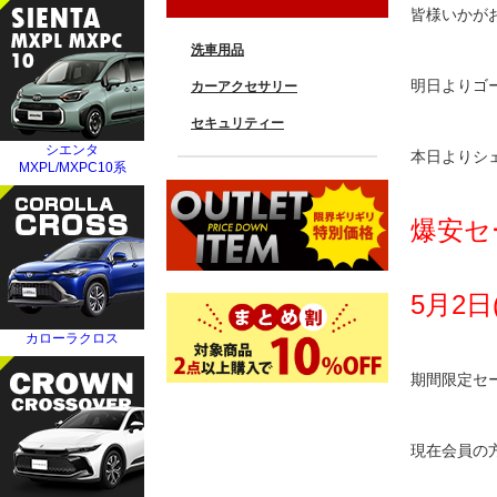
皆様いかが
明日よりゴ
本日よりシ
爆安セ
5月2日
期間限定セ
現在会員の