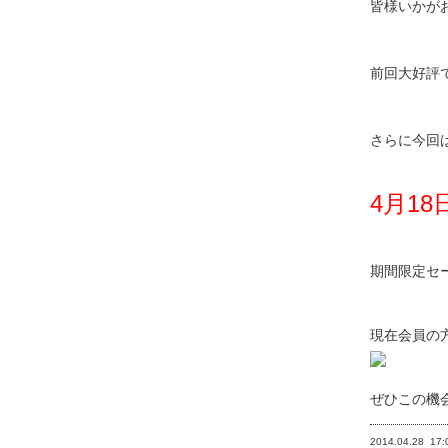
皆様いかが
前回大好評
さらに今回は
4月18
期間限定セ
現在会員の
ぜひこの機
2014.04.28
17: