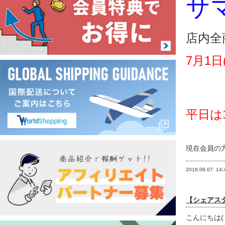
サ
店内全
7月1日
平日は
現在会員の
2018.08.07
14:
【シェアスタ
こんにちは(