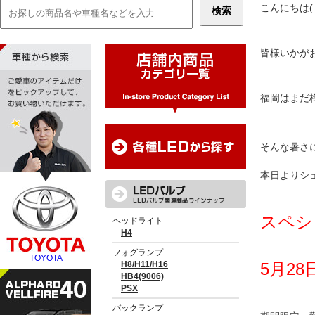
こんにちは(
皆様いかが
福岡はまだ
そんな暑さ
本日よりシ
スペシ
5月28