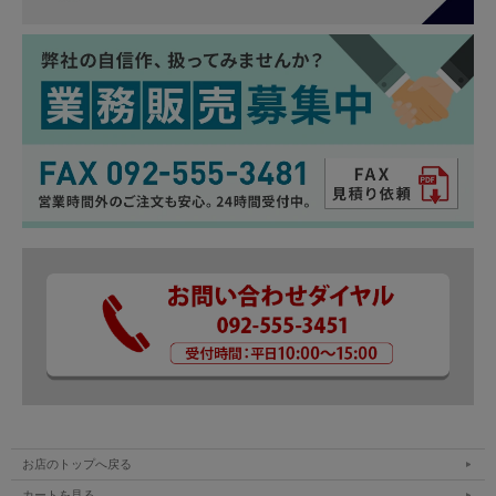
適合車種
ノア ヴォクシー 90系 ZWR9#W MZRA9#W R4.1
～
商品番号
to-novo07-ac0803
材質
アルミ
カラー
レッド、ブルー、シルバー
セット内容
お店のトップへ戻る
1P
カートを見る