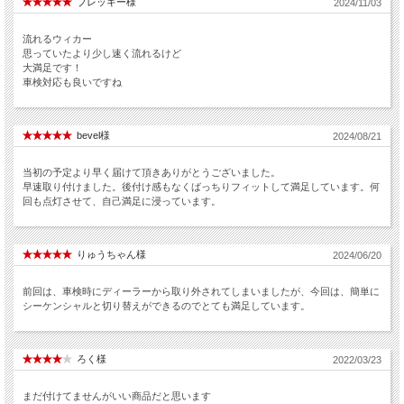
ブレッキー様
2024/11/03
流れるウィカー
思っていたより少し速く流れるけど
大満足です！
車検対応も良いですね
bevel様
2024/08/21
当初の予定より早く届けて頂きありがとうございました。
早速取り付けました。後付け感もなくばっちりフィットして満足しています。何
回も点灯させて、自己満足に浸っています。
りゅうちゃん様
2024/06/20
前回は、車検時にディーラーから取り外されてしまいましたが、今回は、簡単に
シーケンシャルと切り替えができるのでとても満足しています。
ろく様
2022/03/23
まだ付けてませんがいい商品だと思います