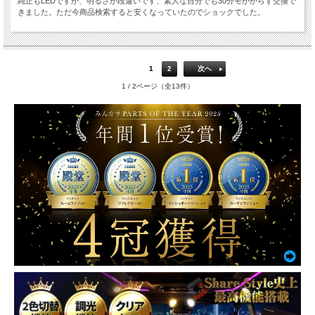
純正もLEDですが、明るさが段違いです、素人な自分でも30分モかからず交換で
きました。ただ今商品検索すると安くなっていたのでショックでした。
1
2
次へ
1 / 2ページ（全13件）