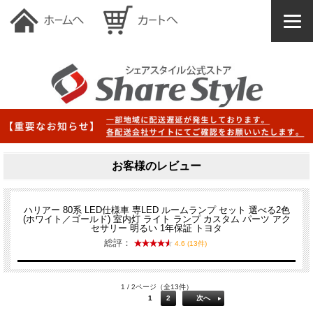
お客様のレビュー
ハリアー 80系 LED仕様車 専LED ルームランプ セット 選べる2色
(ホワイト／ゴールド) 室内灯 ライト ランプ カスタム パーツ アク
セサリー 明るい 1年保証 トヨタ
総評：
4.6 (13件)
1 / 2ページ（全13件）
1
2
次へ