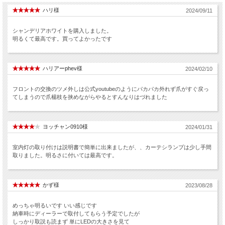
ハリ様
2024/09/11
シャンデリアホワイトを購入しました。
明るくて最高です。買ってよかったです
ハリアーphev様
2024/02/10
フロントの交換のツメ外しは公式youtubeのようにパカパカ外れず爪がすぐ戻っ
てしまうので爪楊枝を挟めながらやるとすんなりはづれました
ヨッチャン0910様
2024/01/31
室内灯の取り付けは説明書で簡単に出来ましたが、、カーテシランプは少し手間
取りました。明るさに付いては最高です。
かず様
2023/08/28
めっちゃ明るいです いい感じです
納車時にディーラーで取付してもらう予定でしたが
しっかり取説も読まず 単にLEDの大きさを見て