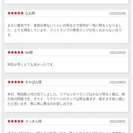
なお様
2022/01/06
まさに爆光です。直視出来ないくらいの明るさで室内が一気に明るくなりまし
た。とても満足しています。フットランプの青色ランプが全くわからない位で
す。
tuu様
2021/10/18
対応が早くとても良かったです。
すかぱん様
2021/09/03
本日、商品取り付け完了しました。リアセンターランプはかなり明るく後は、耐
久性の問題です。サイド、リアゲージのランプは明る過ぎず、暗すぎず良い感じ
だと思います。夜に車に乗るのが楽しみです。
さっきん様
2021/09/01