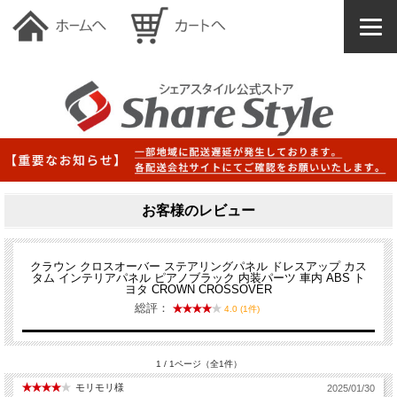
お客様のレビュー
クラウン クロスオーバー ステアリングパネル ドレスアップ カス
タム インテリアパネル ピアノブラック 内装パーツ 車内 ABS ト
ヨタ CROWN CROSSOVER
総評：
4.0 (1件)
1 / 1ページ（全1件）
モリモリ様
2025/01/30