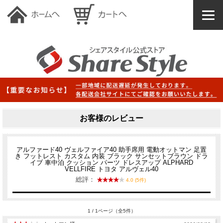
お客様のレビュー
アルファード40 ヴェルファイア40 助手席用 電動オットマン 足置
き フットレスト カスタム 内装 ブラック サンセットブラウン ドラ
イブ 車中泊 クッション パーツ ドレスアップ ALPHARD
VELLFIRE トヨタ アルヴェル40
総評：
4.0 (5件)
1 / 1ページ（全5件）