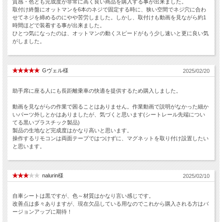
質感・色とも完成度が非常に高く良い商品を購入する事が出来ました。
取付け終盤にオットマンを6本のネジで固定する時に、狭い空間でネジ穴に合わ
せてネジを締めるのにやや苦労しました。しかし、取付けも動画を見ながら約1
時間ほどで装着する事が出来ました。
ひとつ気になったのは、オットマンの動くスピードがもう少し速いと更に良い気
がしました。
Gヴェル様
2025/02/20
助手席に座る人にも長距離乗車の快適を提供するため購入しました。
動画を見ながらの作業で困ることはありません。作業動画で説明がなかった細か
いパーツ外しとかはありましたが、気づくと思います(シートレール先端につい
てる黒いプラスチック製品)
製品の生地など完成度はかなり高いと思います。
操作するリモコンは両面テープではつけずに、マグネットを取り付け設置したい
と思います。
nalurin様
2025/02/10
自車シートは黒ですが、色～材質はかなり言い感じです。
改善点は多々ありますが、現在欠品している用なのでこれから購入される方はバ
ージョンアップに期待！