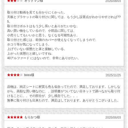
オットマン様
2026/08/03
取り付け動画を見ても分かりにくかった。
天板とブラケットの取り付けに関しては、もう少し設置点がわかりやすければ??
5。
取り付けボルトはもう少し長いとありがたいかな。
高い買い物をしているので、小部品に関しては、
小売りしてもいいかと思う。なくなる可能性あり。
取り付けた感じは、前側のカバーが使えなくなってしまうので、
ホコリ等が気になってしまう。
上げていない状態だと床と接触している。
上がった状態だと嬉しいですね、
40アルファード にはないので、非常にありがたい。
boss様
2025/11/25
品物は、純正シートに材質も色も似合ってたので、満足しております。しかしな
がら、高額な買い物なのに、、説明書がついてない分ネットで調べながら取り付
けることに、、その部分が、少し残念でした。。、
無事に取り付けも出来たので、満足はしております。ありがとうございました。
もりかつ様
2025/06/03