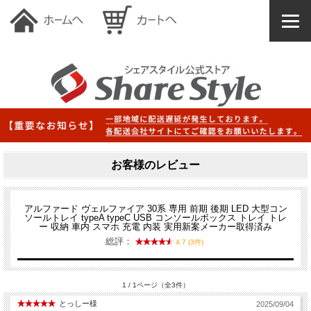
お客様のレビュー
アルファード ヴェルファイア 30系 専用 前期 後期 LED 大型コン
ソールトレイ typeA typeC USB コンソールボックス トレイ トレ
ー 収納 車内 スマホ 充電 内装 実用新案メーカー取得済み
総評：
4.7 (3件)
1 / 1ページ（全3件）
とっしー様
2025/09/04