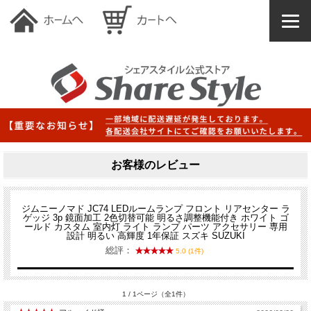
お客様のレビュー
ジムニーノマド JC74 LEDルームランプ フロント リアセンター ラ
ゲッジ 3p 鏡面加工 2色切替可能 明るさ調整機能付き ホワイト ゴ
ールド カスタム 室内灯 ライト ランプ パーツ アクセサリー 専用
設計 明るい 高輝度 1年保証 スズキ SUZUKI
総評：
5.0 (1件)
1 / 1ページ（全1件）