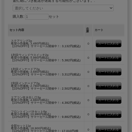
繁忙期につき配送が遅延する可能性がございます。:
購入数:
セット
在
セット内容
カート
庫
ステアリング2p
○
希望小売価格: 3,480円(税込)
【10%OFF!!】サマーセール開催中！:
3,132円(税込)
1列目ウィンドウスイッチ2p
○
希望小売価格: 5,980円(税込)
【10%OFF!!】サマーセール開催中！:
5,382円(税込)
1列目インナードア2p
○
希望小売価格: 3,680円(税込)
【10%OFF!!】サマーセール開催中！:
3,312円(税込)
2列目インナードア2p
○
希望小売価格: 2,780円(税込)
【10%OFF!!】サマーセール開催中！:
2,502円(税込)
エアコン吹き出し口3p
○
希望小売価格: 4,880円(税込)
【10%OFF!!】サマーセール開催中！:
4,392円(税込)
フロントインパネセット6p
○
希望小売価格: 10,980円(税込)
【10%OFF!!】サマーセール開催中！:
9,882円(税込)
全部セット11p
希望小売価格: 18,900円(税込)
○
【10%OFF!!】サマーセール開催中！:
17,010円(税