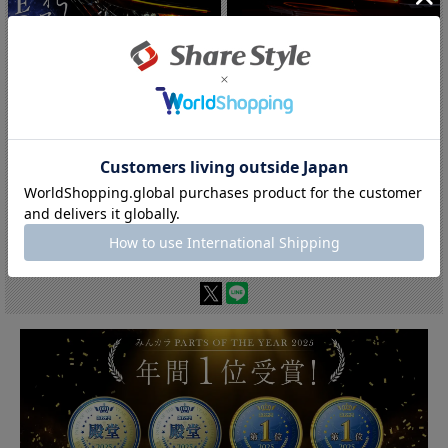
【特許取得済み】 正規品 LED ウイン...
ウィンカー機能専用 シーケンシャル 流
れ...
【10%OFF!!】サマーセール開催
中！:5,652円(税込)
【10%OFF!!】サマーセール開催
中！:6,102円(税込)
在庫切れ