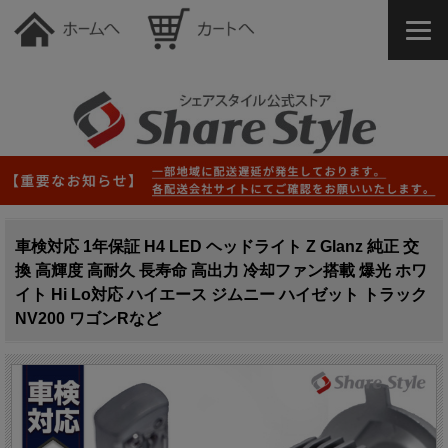
車検対応 1年保証 H4 LED ヘッドライト Z Glanz 純正 交
換 高輝度 高耐久 長寿命 高出力 冷却ファン搭載 爆光 ホワ
イト Hi Lo対応 ハイエース ジムニー ハイゼット トラック
NV200 ワゴンRなど