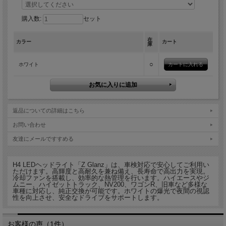
購入数:
セット
在
カラー
カート
庫
○
ホワイト
返品についての詳細はこちら
お問い合わせ
友達にメールですすめる
H4 LEDヘッドライト「Z Glanz」は、車検対応で安心してご利用い
ただけます。高輝度と高耐久を兼ね備え、長寿命で高出力を実現。
冷却ファンを搭載し、効率的な熱管理を行います。ハイエースやジ
ムニー、ハイゼットトラック、NV200、ワゴンR、旧車など多様な
車種に対応し、純正交換が可能です。ホワイトの爆光で夜間の視認
性を向上させ、安全なドライブをサポートします。
お客様の声（1件）