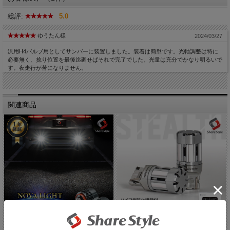
総評:
5.0
ゆうたん様
2024/03/27
汎用H4バルブ用としてサンバーに装置しました。装着は簡単です。光軸調整は特に
必要無く、捻り位置を最後迄廻せばそれで完了でした。光量は充分でかなり明るいで
す。夜走行が苦になりません。
ハロゲン色バルブは別ページにて販売しておりま
関連商品
す