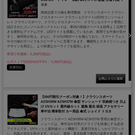
ヨタ
簡単設置で小物を整理整頓 クラウンスポーツ クラウン
クロスオーバー クラウンエステートLED付コンソールト
レイ クラウンスポーツ、クラウンクロスオーバー、クラウンエステート専用に
設計されたコンソールボックストレイは、車内の収納スペースを効率よく活用で
きる便利なアイテムです。LEDライトを搭載しているため、夜間でも中身が見や
すく、操作性が向上。さらに、2つのUSBポートを備えており、スマートフォン
やその他のデバイスをスピーディーに充電できます。機能性とスタイリッシュな
デザインを両立し、より快適なカーライフを提供します。
希望小売価格：6,280円(税込)
公式ストア特別5%OFF中!!： 5,966円(税込)
在庫切れ
【500円割引クーポン対象！】クラウンスポーツ
AZSH36W AZSH37W 傘型 サンシェード 収納袋つき 日よ
け UVカット 紫外線カット 遮熱 遮光 保温 アクセサリー
車中泊 簡単取付 カー用品 傘式 シェイド トヨタ
クラウンスポーツ AZSH36W AZSH37W 専用の傘型サン
シェードは、車中泊や日常のドライブを快適にする必須
アイテムです。UVカットと紫外線カット機能で、直射日光をしっかりブロック
し、内装の劣化を防ぎます。さらに、遮熱・遮光効果で車内の温度を快適に保