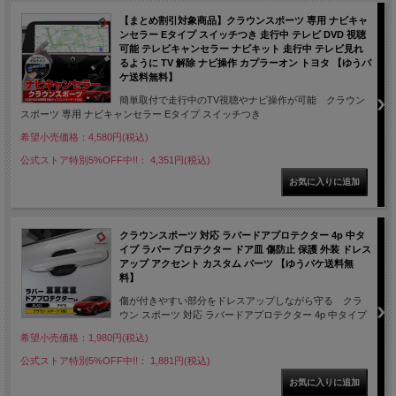
【まとめ割引対象商品】クラウンスポーツ 専用 ナビキャ
ンセラー Eタイプ スイッチつき 走行中 テレビ DVD 視聴
可能 テレビキャンセラー ナビキット 走行中 テレビ見れ
るように TV 解除 ナビ操作 カプラーオン トヨタ 【ゆうパ
ケ送料無料】
簡単取付で走行中のTV視聴やナビ操作が可能 クラウン
スポーツ 専用 ナビキャンセラー Eタイプ スイッチつき
希望小売価格：4,580円(税込)
公式ストア特別5%OFF中!!： 4,351円(税込)
クラウンスポーツ 対応 ラバードアプロテクター 4p 中タ
イプ ラバー プロテクター ドア皿 傷防止 保護 外装 ドレス
アップ アクセント カスタム パーツ 【ゆうパケ送料無
料】
傷が付きやすい部分をドレスアップしながら守る クラ
ウン スポーツ 対応 ラバードアプロテクター 4p 中タイプ
希望小売価格：1,980円(税込)
公式ストア特別5%OFF中!!： 1,881円(税込)