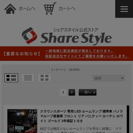
1 / 2ページ
（全26件）
1
2
次へ
クラウンスポーツ 専用 LED ルームランプ 標準車 パノラ
マルーフ装着車 フロント リア バニティー カーテシ ホワ
イト ゴールド 1年保証トヨタ
純正では物足りないルームランプを明るく綺麗に クラ