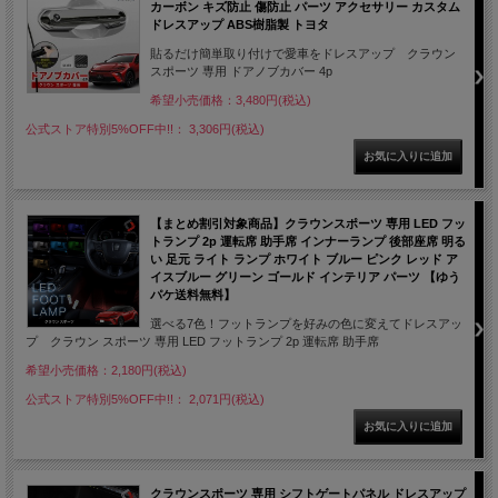
カーボン キズ防止 傷防止 パーツ アクセサリー カスタム
ドレスアップ ABS樹脂製 トヨタ
貼るだけ簡単取り付けで愛車をドレスアップ クラウン
スポーツ 専用 ドアノブカバー 4p
希望小売価格：3,480円(税込)
公式ストア特別5%OFF中!!： 3,306円(税込)
【まとめ割引対象商品】クラウンスポーツ 専用 LED フッ
トランプ 2p 運転席 助手席 インナーランプ 後部座席 明る
い 足元 ライト ランプ ホワイト ブルー ピンク レッド ア
イスブルー グリーン ゴールド インテリア パーツ 【ゆう
パケ送料無料】
選べる7色！フットランプを好みの色に変えてドレスアッ
プ クラウン スポーツ 専用 LED フットランプ 2p 運転席 助手席
希望小売価格：2,180円(税込)
公式ストア特別5%OFF中!!： 2,071円(税込)
クラウンスポーツ 専用 シフトゲートパネル ドレスアップ