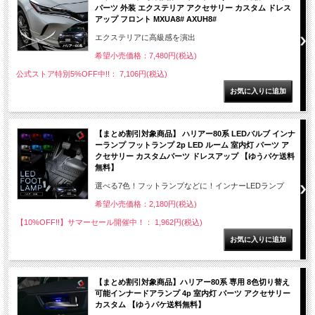
パーツ 外装 エクステリア アクセサリー カスタム ドレス
アップ フロント MXUA8# AXUH8#
エクステリアに高級感を演出
希望小売価格：7,480円(税込)
公式ストア特別5%OFF中!!： 7,106円(税込)
【まとめ割引対象商品】 ハリアー80系 LEDバルブ インナ
ーランプ フットランプ 2p LED ルーム 室内灯 パーツ ア
クセサリー カスタムパーツ ドレスアップ 【ゆうパケ送料
無料】
選べる7色！フットランプなどに！インナーLEDランプ
希望小売価格：2,180円(税込)
【10%OFF!!】サマーセール開催中！： 1,962円(税込)
【まとめ割引対象商品】ハリアー80系 専用 8色切り替え
可能インナードアランプ 4p 室内灯 パーツ アクセサリー
カスタム 【ゆうパケ送料無料】