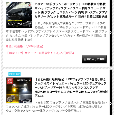
ハリアー80系 ダッシュボードマット HUD搭載車 非搭載
車 ヘッドアップディスプレイ スエード調 スウェード マ
ット 黒 ブラック カスタム パーツ 内装 ドレスアップ アク
セサリー UVカット 紫外線ガード 日除け 日差し対策 快適
日差しの反射を抑えて視界をクリアに。快適ドライブの
必需品。 ハリアー 80系 ダッシュボードマット HUD装着
車 非装着車 ヘッドアップディスプレイ スエード調 スウェード マット 黒 ブラッ
ク カスタム 内装 ドレスアップ アクセサリー UVカット 紫外線ガード 日除け 日
差し対策 快適 トヨタ
希望小売価格：3,580円(税込)
【10%OFF!!】サマーセール開催中！： 3,222円(税込)
PICK UP
【まとめ割引対象商品】 LEDフォグランプ 2色切り替え
フォグ ホワイト イエロー バイカラー LED デュアルカラ
ー バルブ ハリアー80 ヤリス ヤリスクロス アクア
MXPK10 カローラクロス カローラ 210 ミニフォグ 車検対
応 L1B
トヨタ LED フォグランプ 交換バルブ 高輝度 爆光 明るい
フォグバルブ 純正 バイカラーLEDフォグランプ を実現！純正の2倍の明るさ！
今まで交換できなかった一体型フォグバルブが交換可能に！