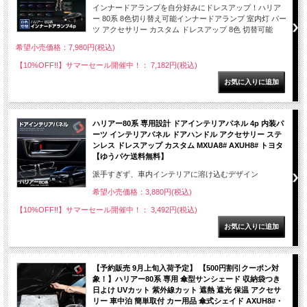
インナードアランプを自分好みにドレスアップ！ハリア
ー 80系 8色切り替え可能インナードアランプ 室内灯 パー
ツ アクセサリー カスタム ドレスアップ 8色 切替可能
希望小売価格：7,980円(税込)
【10%OFF!!】サマーセール開催中！： 7,182円(税込)
ハリアー80系 専用設計 ドアインテリアパネル 4p 内装パ
ーツ インテリアパネル ドアハンドル アクセサリー ステ
ンレス ドレスアップ カスタム MXUA8# AXUH8# トヨタ
【ゆうパケ送料無料】
派手すぎず、車内インテリアに溶け込むデザイン
希望小売価格：3,880円(税込)
【10%OFF!!】サマーセール開催中！： 3,492円(税込)
【予約販売 9月上旬入荷予定】 【500円割引クーポン対
象！】ハリアー80系 専用 傘型サンシェード 収納袋つき
日よけ UVカット 紫外線カット 遮熱 遮光 保温 アクセサ
リー 車中泊 簡単取付 カー用品 傘式シェイド AXUH8#・