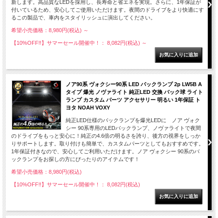
新します。高品質なLEDを採用し、長寿命と省エネを実現。さらに、1年保証が
付いているため、安心してご使用いただけます。夜間のドライブをより快適にす
るこの製品で、車内をスタイリッシュに演出してください。
希望小売価格：8,980円(税込)
～
【10%OFF!!】サマーセール開催中！： 8,082円(税込)
～
ノア90系 ヴォクシー90系 LED バックランプ 2p LW5B A
タイプ 爆光 ノヴァライト 純正LED 交換 バック球 ライト
ランプ カスタム パーツ アクセサリー 明るい 1年保証 ト
ヨタ NOAH VOXY
純正LED仕様のバックランプを爆光LEDに ノア ヴォク
シー 90系専用のLEDバックランプ、ノヴァライトで夜間
のドライブをもっと安心に！純正の4.6倍の明るさを誇り、後方の視界をしっか
りサポートします。取り付けも簡単で、カスタムパーツとしてもおすすめです。
1年保証付きなので、安心してご利用いただけます。ノア ヴォクシー 90系のバ
ックランプをお探しの方にぴったりのアイテムです！
希望小売価格：8,980円(税込)
【10%OFF!!】サマーセール開催中！： 8,082円(税込)