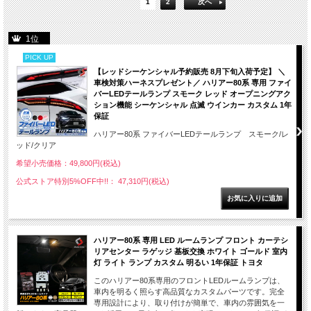
1
2
次へ
1位
PICK UP
【レッドシーケンシャル予約販売 8月下旬入荷予定】 ＼
車検対策ハーネスプレゼント／ ハリアー80系 専用 ファイ
バーLEDテールランプ スモーク レッド オープニングアク
ション機能 シーケンシャル 点滅 ウインカー カスタム 1年
保証
ハリアー80系 ファイバーLEDテールランプ スモーク/レ
ッド/クリア
希望小売価格：49,800円(税込)
公式ストア特別5%OFF中!!： 47,310円(税込)
ハリアー80系 専用 LED ルームランプ フロント カーテシ
リアセンター ラゲッジ 基板交換 ホワイト ゴールド 室内
灯 ライト ランプ カスタム 明るい 1年保証 トヨタ
このハリアー80系専用のフロントLEDルームランプは、
車内を明るく照らす高品質なカスタムパーツです。完全
専用設計により、取り付けが簡単で、車内の雰囲気を一