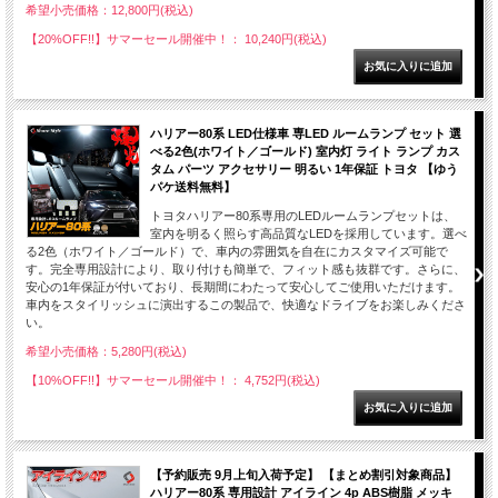
希望小売価格：12,800円(税込)
【20%OFF!!】サマーセール開催中！： 10,240円(税込)
ハリアー80系 LED仕様車 専LED ルームランプ セット 選
べる2色(ホワイト／ゴールド) 室内灯 ライト ランプ カス
タム パーツ アクセサリー 明るい 1年保証 トヨタ 【ゆう
パケ送料無料】
トヨタハリアー80系専用のLEDルームランプセットは、
室内を明るく照らす高品質なLEDを採用しています。選べ
る2色（ホワイト／ゴールド）で、車内の雰囲気を自在にカスタマイズ可能で
す。完全専用設計により、取り付けも簡単で、フィット感も抜群です。さらに、
安心の1年保証が付いており、長期間にわたって安心してご使用いただけます。
車内をスタイリッシュに演出するこの製品で、快適なドライブをお楽しみくださ
い。
希望小売価格：5,280円(税込)
【10%OFF!!】サマーセール開催中！： 4,752円(税込)
【予約販売 9月上旬入荷予定】 【まとめ割引対象商品】
ハリアー80系 専用設計 アイライン 4p ABS樹脂 メッキ