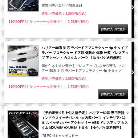
車種別専用設計で簡単取付
希望小売価格：3,280円(税込)
【10%OFF!!】サマーセール開催中！： 2,952円(税込)
ハリアー80系 対応 ラバードアプロテクター 4p 中タイプ
ラバー プロテクター ドア皿 傷防止 保護 外装 ドレスアッ
プ アクセント カスタム パーツ 【ゆうパケ送料無料】
傷が付きやすい部分をドレスアップしながら守る ハリ
アー 80系 対応 ラバードアプロテクター 4p 中タイプ
希望小売価格：1,980円(税込)
【10%OFF!!】サマーセール開催中！： 1,782円(税込)
【予約販売 9月上旬入荷予定】 ハリアー80系 専用設計 ウ
ィンドウスイッチパネル 4p 内装パーツ インテリアパネ
ル スイッチカバー アクセサリー ABS ドレスアップ カス
タム MXUA8# AXUH8# トヨタ 【ゆうパケ送料無料】
[R] PC用キャッチコピー