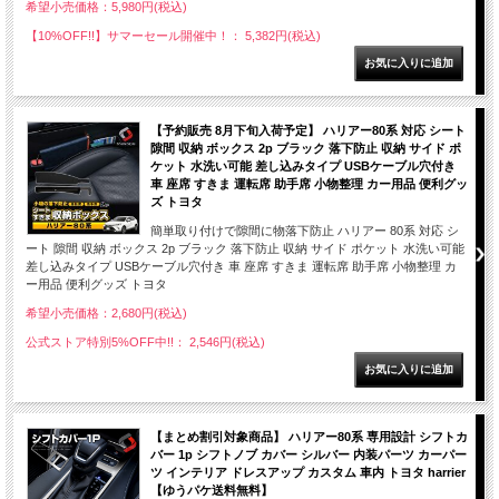
希望小売価格：5,980円(税込)
【10%OFF!!】サマーセール開催中！： 5,382円(税込)
【予約販売 8月下旬入荷予定】 ハリアー80系 対応 シート
隙間 収納 ボックス 2p ブラック 落下防止 収納 サイド ポ
ケット 水洗い可能 差し込みタイプ USBケーブル穴付き
車 座席 すきま 運転席 助手席 小物整理 カー用品 便利グッ
ズ トヨタ
簡単取り付けで隙間に物落下防止 ハリアー 80系 対応 シ
ート 隙間 収納 ボックス 2p ブラック 落下防止 収納 サイド ポケット 水洗い可能
差し込みタイプ USBケーブル穴付き 車 座席 すきま 運転席 助手席 小物整理 カ
ー用品 便利グッズ トヨタ
希望小売価格：2,680円(税込)
公式ストア特別5%OFF中!!： 2,546円(税込)
【まとめ割引対象商品】 ハリアー80系 専用設計 シフトカ
バー 1p シフトノブ カバー シルバー 内装パーツ カーパー
ツ インテリア ドレスアップ カスタム 車内 トヨタ harrier
【ゆうパケ送料無料】