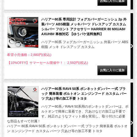
ハリアー80系 専用設計 フォグカバーガーニッシュ 2p 外
装パーツ ABS樹脂 メッキパーツ ドレスアップ カスタム
シルバー フロント アクセサリー HARRIER 80 MXUA8#
AXUH8# 車検対応 【ゆうパケ送料無料】
ハリアー80系 フォグカバーガーニッシュ 外装パーツ ABS
樹脂 メッキ ドレスアップ カスタム
希望小売価格：2,880円(税込)
【10%OFF!!】サマーセール開催中！： 2,592円(税込)
ハリアー80系 RAV4 50系 ボンネットダンパー 一式 ブラ
ック 簡単装着 ボルトオン エンジンフード カスタム パー
ツ 穴あけ等の加工不要 トヨタ
ハリアー80系／RAV4 50系用のボンネットダンパーは、ボ
ルトオンで簡単に装着でき、穴あけなどの加工は不要で
す。純正のようなフィット感を実現し、取り付けに必要
な部品もすべて付属！
ハリアー 80系 RAV4 50系 ボンネットダンパー 一式 ブラック 簡単装着 ボルトオ
ン エンジンフード カスタム パーツ 穴あけ等の加工不要 トヨタ