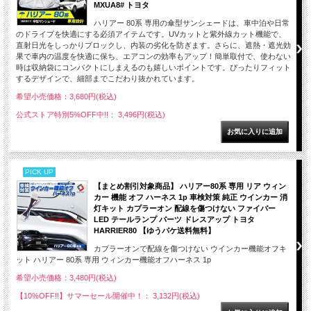
MXUA8# トヨタ
ハリアー 80系 専用の傘型サンシェードは、車中泊や日常
のドライブを快適にする必須アイテムです。UVカットと紫外線カット機能で、
直射日光をしっかりブロックし、内装の劣化を防ぎます。さらに、遮熱・遮光効
果で車内の温度を快適に保ち、エアコンの効率もアップ！簡単取付で、使わない
時は収納袋にコンパクトにしまえるのも嬉しいポイントです。ぴったりフィット
するデザインで、細部までこだわり抜かれています。
希望小売価格：3,680円(税込)
公式ストア特別5%OFF中!!： 3,496円(税込)
PICK UP
【まとめ割引対象商品】 ハリアー80系 専用 リア ウィン
カー 機能 オフ ハーネス 1p 車検対策 純正 ウインカー 消
灯キット カプラーオン 配線を傷つけない ファイバー
LED テールランプ パーツ ドレスアップ トヨタ
HARRIER80 【ゆうパケ送料無料】
カプラーオンで配線を傷つけない ウインカー機能オフキ
ット ハリアー 80系 専用 ウィンカー機能オフハーネス 1p
希望小売価格：3,480円(税込)
【10%OFF!!】サマーセール開催中！： 3,132円(税込)