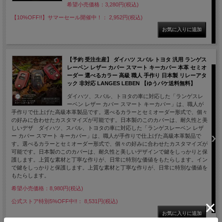
希望小売価格：3,280円(税込)
【10%OFF!!】サマーセール開催中！： 2,952円(税込)
【予約 受注生産】 ダイハツ スバル トヨタ 汎用 ランゲス
レーベン レザー カバー スマート キーカバー 本革 セミオ
ーダー 選べるカラー 高級 職人 手作り 日本製 リレーアタ
ック 非対応 LANGES LEBEN 【ゆうパケ送料無料】
ダイハツ、スバル、トヨタの車に対応した「ランゲスレ
ーベン レザー カバー スマート キーカバー」は、職人が
手作りで仕上げた高級本革製品です。選べるカラーとセミオーダー形式で、個々
の好みに合わせたカスタマイズが可能です。日本製のこのカバーは、耐久性と美
しいデザ ダイハツ、スバル、トヨタの車に対応した「ランゲスレーベン レザ
ー カバー スマート キーカバー」は、職人が手作りで仕上げた高級本革製品で
す。選べるカラーとセミオーダー形式で、個々の好みに合わせたカスタマイズが
可能です。日本製のこのカバーは、耐久性と美しいデザインで鍵をしっかりと保
護します。上質な素材と丁寧な作りが、日常に特別な価値をもたらします。イン
で鍵をしっかりと保護します。上質な素材と丁寧な作りが、日常に特別な価値を
もたらします。
希望小売価格：8,980円(税込)
公式ストア特別5%OFF中!!： 8,531円(税込)