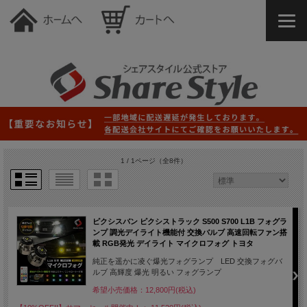
1 / 1ページ
（全8件）
ピクシスバン ピクシストラック S500 S700 L1B フォグラ
ンプ 調光デイライト機能付 交換バルブ 高速回転ファン搭
載 RGB発光 デイライト マイクロフォグ トヨタ
純正を遥かに凌ぐ爆光フォグランプ LED 交換フォグバ
ルブ 高輝度 爆光 明るい フォグランプ
希望小売価格：12,800円(税込)