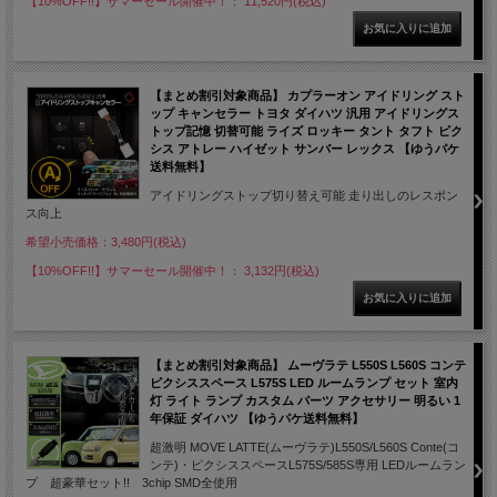
【10%OFF!!】サマーセール開催中！： 11,520円(税込)
【まとめ割引対象商品】 カプラーオン アイドリング スト
ップ キャンセラー トヨタ ダイハツ 汎用 アイドリングス
トップ記憶 切替可能 ライズ ロッキー タント タフト ピク
シス アトレー ハイゼット サンバー レックス 【ゆうパケ
送料無料】
アイドリングストップ切り替え可能 走り出しのレスポン
ス向上
希望小売価格：3,480円(税込)
【10%OFF!!】サマーセール開催中！： 3,132円(税込)
【まとめ割引対象商品】 ムーヴラテ L550S L560S コンテ
ピクシススペース L575S LED ルームランプ セット 室内
灯 ライト ランプ カスタム パーツ アクセサリー 明るい 1
年保証 ダイハツ 【ゆうパケ送料無料】
超激明 MOVE LATTE(ムーヴラテ)L550S/L560S Conte(コ
ンテ)・ピクシススペースL575S/585S専用 LEDルームラン
プ 超豪華セット!! 3chip SMD全使用