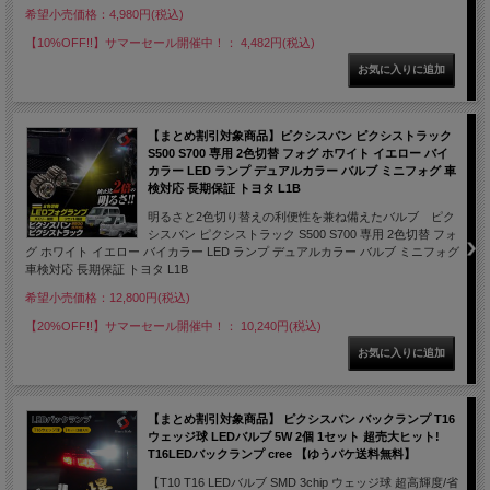
希望小売価格：4,980円(税込)
【10%OFF!!】サマーセール開催中！： 4,482円(税込)
【まとめ割引対象商品】ピクシスバン ピクシストラック
S500 S700 専用 2色切替 フォグ ホワイト イエロー バイ
カラー LED ランプ デュアルカラー バルブ ミニフォグ 車
検対応 長期保証 トヨタ L1B
明るさと2色切り替えの利便性を兼ね備えたバルブ ピク
シスバン ピクシストラック S500 S700 専用 2色切替 フォ
グ ホワイト イエロー バイカラー LED ランプ デュアルカラー バルブ ミニフォグ
車検対応 長期保証 トヨタ L1B
希望小売価格：12,800円(税込)
【20%OFF!!】サマーセール開催中！： 10,240円(税込)
【まとめ割引対象商品】 ピクシスバン バックランプ T16
ウェッジ球 LEDバルブ 5W 2個 1セット 超売大ヒット!
T16LEDバックランプ cree 【ゆうパケ送料無料】
【T10 T16 LEDバルブ SMD 3chip ウェッジ球 超高輝度/省