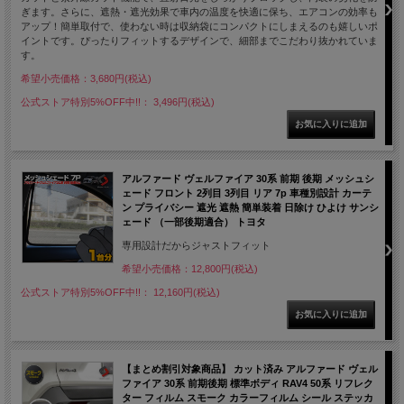
ぎます。さらに、遮熱・遮光効果で車内の温度を快適に保ち、エアコンの効率も
アップ！簡単取付で、使わない時は収納袋にコンパクトにしまえるのも嬉しいポ
イントです。ぴったりフィットするデザインで、細部までこだわり抜かれていま
す。
希望小売価格：3,680円(税込)
公式ストア特別5%OFF中!!： 3,496円(税込)
アルファード ヴェルファイア 30系 前期 後期 メッシュシ
ェード フロント 2列目 3列目 リア 7p 車種別設計 カーテ
ン プライバシー 遮光 遮熱 簡単装着 日除け ひよけ サンシ
ェード （一部後期適合） トヨタ
専用設計だからジャストフィット
希望小売価格：12,800円(税込)
公式ストア特別5%OFF中!!： 12,160円(税込)
【まとめ割引対象商品】 カット済み アルファード ヴェル
ファイア 30系 前期後期 標準ボディ RAV4 50系 リフレク
ター フィルム スモーク カラーフィルム シール ステッカ