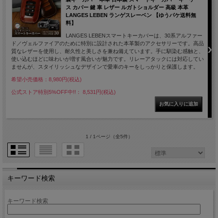
ス カバー 鍵 車 レザー ルガトショルダー 高級 本革
LANGES LEBEN ランゲスレーベン 【ゆうパケ送料無
料】
LANGES LEBENスマートキーカバーは、30系アルファー
ド／ヴェルファイアのために特別に設計された本革製のアクセサリーです。高品
質なレザーを使用し、耐久性と美しさを兼ね備えています。手に馴染む感触と、
使い込むほどに味わいが増す風合いが魅力です。リレーアタックには対応してい
ませんが、スタイリッシュなデザインで愛車のキーをしっかりと保護します。
希望小売価格：8,980円(税込)
公式ストア特別5%OFF中!!： 8,531円(税込)
1 / 1ページ
（全5件）
キーワード検索
キーワード検索