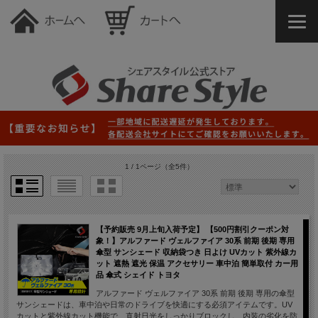
1 / 1ページ
（全5件）
【予約販売 9月上旬入荷予定】 【500円割引クーポン対
象！】アルファード ヴェルファイア 30系 前期 後期 専用
傘型 サンシェード 収納袋つき 日よけ UVカット 紫外線カ
ット 遮熱 遮光 保温 アクセサリー 車中泊 簡単取付 カー用
品 傘式 シェイド トヨタ
アルファード ヴェルファイア 30系 前期 後期 専用の傘型
サンシェードは、車中泊や日常のドライブを快適にする必須アイテムです。UV
カットと紫外線カット機能で、直射日光をしっかりブロックし、内装の劣化を防