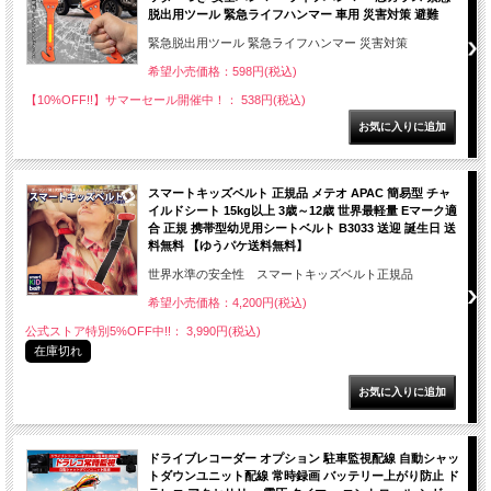
脱出用ツール 緊急ライフハンマー 車用 災害対策 避難
緊急脱出用ツール 緊急ライフハンマー 災害対策
希望小売価格：598円(税込)
【10%OFF!!】サマーセール開催中！： 538円(税込)
スマートキッズベルト 正規品 メテオ APAC 簡易型 チャ
イルドシート 15kg以上 3歳～12歳 世界最軽量 Eマーク適
合 正規 携帯型幼児用シートベルト B3033 送迎 誕生日 送
料無料 【ゆうパケ送料無料】
世界水準の安全性 スマートキッズベルト正規品
希望小売価格：4,200円(税込)
公式ストア特別5%OFF中!!： 3,990円(税込)
在庫切れ
ドライブレコーダー オプション 駐車監視配線 自動シャッ
トダウンユニット配線 常時録画 バッテリー上がり防止 ド