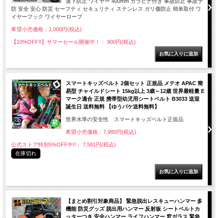
落下防止 ワイヤー 400mm カラビナ付き 事故防止 事故予
防 安全 安心 防災 セーフティ セキュリティ ステンレス ガリ傷防止 簡単取付 ワ
イヤーフック ワイヤーロープ
希望小売価格：1,000円(税込)
【10%OFF!!】サマーセール開催中！： 900円(税込)
スマートキッズベルト 2個セット 正規品 メテオ APAC 簡
易型 チャイルドシート 15kg以上 3歳～12歳 世界最軽量 E
マーク適合 正規 携帯型幼児用シートベルト B3033 送迎
誕生日 送料無料 【ゆうパケ送料無料】
世界水準の安全性 スマートキッズベルト正規品
希望小売価格：7,980円(税込)
公式ストア特別5%OFF中!!： 7,581円(税込)
在庫切れ
【まとめ割引対象商品】 緊急脱出レスキューハンマー 多
機能 防災グッズ 脱出用ハンマー 反射板 シートベルトカ
ッターつき 安全ハンマー ライフハンマー 窓ガラス 緊急