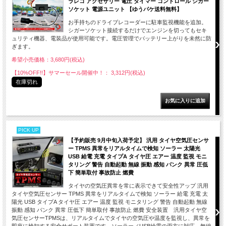
ラレコ アクセサリー 電圧 タイマー コントロール シガー
ソケット 電源ユニット 【ゆうパケ送料無料】
お手持ちのドライブレコーダーに駐車監視機能を追加。
シガーソケット接続するだけでエンジンを切ってもセキ
ュリティ機器、電装品が使用可能です。電圧管理でバッテリー上がりを未然に防
ぎます。
希望小売価格：3,680円(税込)
【10%OFF!!】サマーセール開催中！： 3,312円(税込)
在庫切れ
PICK UP
【予約販売 9月中旬入荷予定】 汎用 タイヤ空気圧センサ
ー TPMS 異常をリアルタイムで検知 ソーラー 太陽光
USB 給電 充電 タイプA タイヤ圧 エアー 温度 監視 モニ
タリング 警告 自動起動 無線 振動 感知 パンク 異常 圧低
下 簡単取付 事故防止 燃費
タイヤの空気圧異常を常に表示できて安全性アップ 汎用
タイヤ空気圧センサー TPMS 異常をリアルタイムで検知 ソーラー 給電 充電 太
陽光 USB タイプA タイヤ圧 エアー 温度 監視 モニタリング 警告 自動起動 無線
振動 感知 パンク 異常 圧低下 簡単取付 事故防止 燃費 安全装置 汎用タイヤ空
気圧センサーTPMSは、リアルタイムでタイヤの空気圧や温度を監視し、異常を