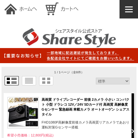
1 / 1ページ
（全8件）
高画質 ドライブレコーダー 前後 2カメラ 小さい コンパク
ト 小型 ドラレコ 12V／24V SDカード付 高画質 高解像度
Gセンサー 緊急録画 車載カメラ オートオーゲン シェアス
タイル
FHD1080P高解像度前後カメラ高画質リアカメラであおり
運転対策Gセンサー搭載
希望小売価格：12,800円(税込)