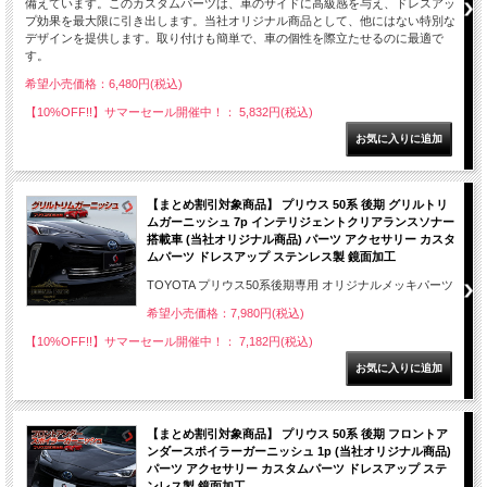
備えています。このカスタムパーツは、車のサイドに高級感を与え、ドレスアッ
プ効果を最大限に引き出します。当社オリジナル商品として、他にはない特別な
デザインを提供します。取り付けも簡単で、車の個性を際立たせるのに最適で
す。
希望小売価格：6,480円(税込)
【10%OFF!!】サマーセール開催中！： 5,832円(税込)
【まとめ割引対象商品】 プリウス 50系 後期 グリルトリ
ムガーニッシュ 7p インテリジェントクリアランスソナー
搭載車 (当社オリジナル商品) パーツ アクセサリー カスタ
ムパーツ ドレスアップ ステンレス製 鏡面加工
TOYOTA プリウス50系後期専用 オリジナルメッキパーツ
希望小売価格：7,980円(税込)
【10%OFF!!】サマーセール開催中！： 7,182円(税込)
【まとめ割引対象商品】 プリウス 50系 後期 フロントア
ンダースポイラーガーニッシュ 1p (当社オリジナル商品)
パーツ アクセサリー カスタムパーツ ドレスアップ ステ
ンレス製 鏡面加工