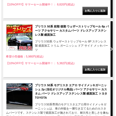
【10%OFF!!】サマーセール開催中！： 8,820円(税込)
プリウス 50系 前期 後期 ウェザーストリップモール 8p パ
ーツ アクセサリー カスタムパーツ ドレスアップ ステン
レス製 鏡面加工
プリウス50系 ウェザーストリップモール 8P ステンレス
製 鏡面加工 トリム ガーニッシュ ドア サイド メッキパー
ツ
希望小売価格：5,980円(税込)
【10%OFF!!】サマーセール開催中！： 5,382円(税込)
プリウス 50系 モデリスタ エアロ サイドメッキガーニッ
シュ 2p (当社オリジナル商品) パーツ アクセサリー カス
タム パーツ ドレスアップ ステンレス製 鏡面加工 トヨタ
TOYOTA
プリウス50系専用のモデリスタエアロ用サイドメッキガ
ーニッシュは、車の外観を一層引き立てるためのカスタ
ムパーツです。ステンレス製で鏡面加工が施されており、耐久性と美しさを兼ね