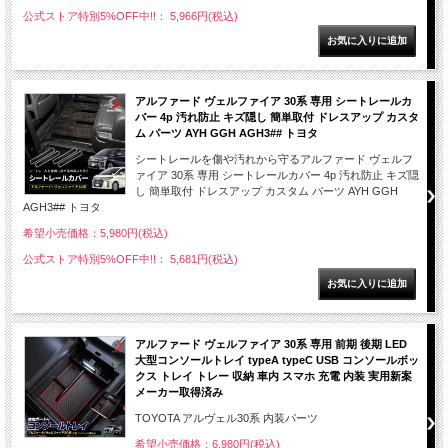
公式ストア特別5%OFF中!!： 5,966円(税込)
アルファード ヴェルファイア 30系 専用 シートレールカ
バー 4p 汚れ防止 キズ隠し 簡単取付 ドレスアップ カスタ
ム パーツ AYH GGH AGH3## トヨタ
シートレールを傷や汚れから守るアルファード ヴェルフ
ァイア 30系 専用 シートレールカバー 4p 汚れ防止 キズ隠
し 簡単取付 ドレスアップ カスタム パーツ AYH GGH
AGH3## トヨタ
希望小売価格：5,980円(税込)
公式ストア特別5%OFF中!!： 5,681円(税込)
アルファード ヴェルファイア 30系 専用 前期 後期 LED
大型コンソールトレイ typeA typeC USB コンソールボッ
クス トレイ トレー 収納 車内 スマホ 充電 内装 実用新案
メーカー取得済み
TOYOTA アルヴェル30系 内装パーツ
希望小売価格：6,980円(税込)