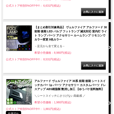
公式ストア特別5%OFF中!!： 6,631円(税込)
【まとめ割引対象商品】 ヴェルファイア アルファード 30
前期 後期 LED バルブ フットランプ 減光対応 室内灯 ライ
ト ランプ パーツ アクセサリー ルームランプ リモコンで
カラー変更 8色カラー
－足元から全て変える－
希望小売価格：8,980円(税込)
公式ストア特別5%OFF中!!： 8,531円(税込)
アルファード ヴェルファイア 30系 前期 後期 シートスイ
ッチカバー 1p パーツ アクセサリー カスタムパーツ ドレ
スアップ ABS樹脂製 艶消し加工 【ゆうパケ送料無料】
＼シートスイッチにさりげない高級感 ／
希望小売価格：1,980円(税込)
公式ストア特別5%OFF中!!： 1,881円(税込)
在庫切れ