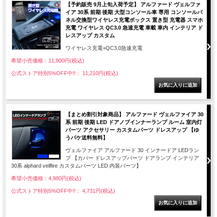
【予約販売 9月上旬入荷予定】 アルファード ヴェルファ
イア 30系 前期 後期 大型コンソール車 専用 コンソールパ
ネル交換型ワイヤレス充電ボックス 置き型 充電器 スマホ
充電 ワイヤレス QC3.0 急速充電 車載 車内 インテリア ド
レスアップ カスタム
ワイヤレス充電+QC3.0急速充電
希望小売価格：11,800円(税込)
公式ストア特別5%OFF中!!： 11,210円(税込)
【まとめ割引対象商品】 アルファード ヴェルファイア 30
系 前期 後期 LED ドアノブインナーランプ ルーム 室内灯
パーツ アクセサリー カスタムパーツ ドレスアップ 【ゆ
うパケ送料無料】
ヴェルファイア アルファード 30 インナードア LEDラン
プ 【カバー ドレスアップパーツ ドアランプ インテリア
30系 alphard vellfire カスタムパーツ LED 内装パーツ】
希望小売価格：4,980円(税込)
公式ストア特別5%OFF中!!： 4,731円(税込)