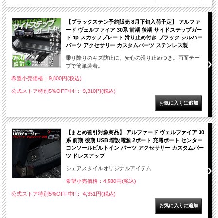
【ブラックステン予約販売 8月下旬入荷予定】 アルファ
ード ヴェルファイア 30系 前期 後期 サイドステップガー
ド 4p スカッフプレート 滑り止め付き ブラック シルバー
パーツ アクセサリー カスタムパーツ ステンレス製
乗り降りのキズ防止に。安心の滑り止めつき。両面テー
プで簡単装着。
希望小売価格：9,800円(税込)
公式ストア特別5%OFF中!!： 9,310円(税込)
【まとめ割引対象商品】 アルファード ヴェルファイア 30
系 前期 後期 USB 増設電源 2ポート 充電ポート センター
コンソールビルトイン パーツ アクセサリー カスタムパー
ツ ドレスアップ
シェアスタイルオリジナルアイテム
希望小売価格：4,580円(税込)
公式ストア特別5%OFF中!!： 4,351円(税込)