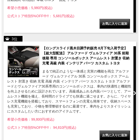
希望小売価格：5,980円(税込)
公式ストア特別5%OFF中!!： 5,681円(税込)
3位
【ロングスライド黒木目調予約販売 8月下旬入荷予定】
【超大型配送】 アルファード ヴェルファイア 30系 前期
後期 専用 コンソールボックス アームレスト 肘置き 収納
充電 高級 内装 インテリア パーツ カスタム トヨタ
まるで純正のような一体感と充実の機能を両立 アルファ
ード ヴェルファイアル 30系 コンソールボックス アーム
レスト 肘置き 収納 充電 高級 内装 インテリア パーツ カスタム トヨタ アルファ
ードとヴェルファイア30系専用のコンソールボックスは、車内の快適性と機能性
を向上させるために設計されています。高級感あふれる内装パーツとして、アー
ムレスト機能を備え、長時間のドライブでも快適に過ごせます。さらに、ワイヤ
レス充電機能を搭載しており、スマートフォンの充電も簡単です。収納スペース
も充実しており、小物を整理整頓するのに最適です。車内をよりスタイリッシュ
にカスタムしたい方におすすめのアイテムです。
希望小売価格：99,800円(税込)
公式ストア特別5%OFF中!!： 94,810円(税込)